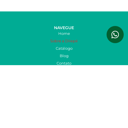
NAVEGUE
Home
Sobre a Dilepé
Catálogo
Blog
Contato
Trabalhe Conosco
Política de Troca
PRODUTOS
Produtos Dilepé
DILEPÉ AMPARO
DILEPÉ TÉCNICA
STREIFENEDER