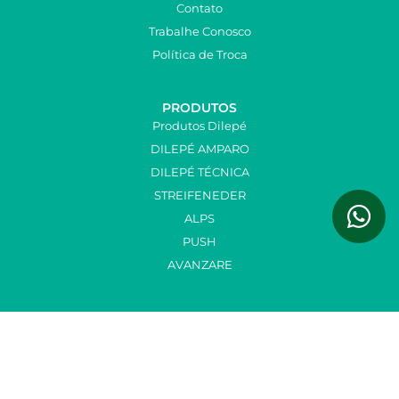
Contato
Trabalhe Conosco
Política de Troca
PRODUTOS
Produtos Dilepé
DILEPÉ AMPARO
DILEPÉ TÉCNICA
STREIFENEDER
ALPS
PUSH
AVANZARE
CONTATOS
(11) 3577-7245
Seg. a Qui. de 8h às 17h
Sextas de 8h às 16h
R. Amoresco, 25, Burgo Paulista