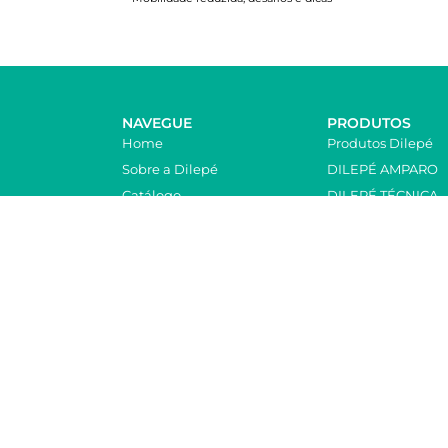
NAVEGUE
PRODUTOS
Home
Produtos Dilepé
Sobre a Dilepé
DILEPÉ AMPARO
Catálogo
DILEPÉ TÉCNICA
Blog
STREIFENEDER
Contato
ALPS
Trabalhe Conosco
PUSH
Política de Troca
AVANZARE