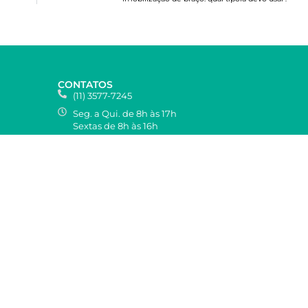
CONTATOS
(11) 3577-7245
Seg. a Qui. de 8h às 17h
Sextas de 8h às 16h
R. Amoresco, 25, Burgo Paulista
São Paulo/SP, CEP 03680-070
©Copyright 2024 - Todos os direitos reservados.
Dilepé Industria e Comercio de Materiais Ortopédicos Ltda
CNPJ n.º 73.142.960/0001-60
Políticas de Privacidade e Cookies